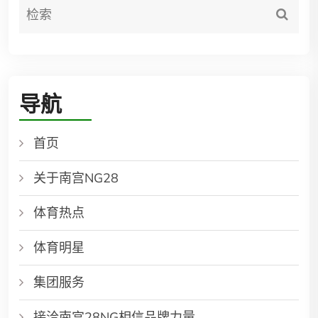
导航
首页
关于南宫NG28
体育热点
体育明星
集团服务
接洽南宫28NG相信品牌力量