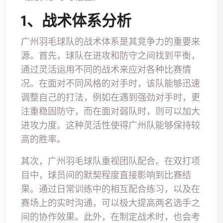
1、战术体系分析
广州羽毛球队的战术体系是其竞争力的重要来
源。首先，球队在进攻和防守之间找到平衡，
通过灵活运用不同的战术来应对各种比赛情
况。在面对不同风格的对手时，该队能够迅速
调整自己的打法，例如在遇到强劲对手时，更
注重稳固防守，而在面对弱队时，则可以加大
进攻力度。这种灵活性使得广州队能够保持较
高的胜率。
其次，广州羽毛球队重视团队配合。在双打项
目中，球员间的默契程度直接影响到比赛结
果。通过日常训练中的相互配合练习，以及在
赛场上的实时沟通，可以极大提高两名选手之
间的协作效果。此外，在制定战术时，也会考