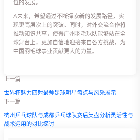
位的发展。
A未来，希望通过不断探索新的发展路径，实
现更高层次上的突破。同时，对外交流合作将
推动知识共享，使得广州羽毛球队能够站在全
球舞台上，更加自信地迎接来自各方挑战，为
中国羽毛球事业贡献更大的力量。
上一篇
世界杯魅力四射最帅足球明星盘点与风采展示
下一篇
杭州乒乓球队与成都乒乓球队赛后复盘分析灵活性与
战术运用的对比探讨