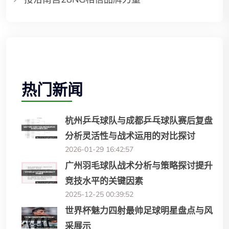
热门新闻
杭州乒乓球队与成都乒乓球队赛后复盘
分析灵活性与战术运用的对比探讨
2026-01-29 16:42:57
广州羽毛球队战术分析与策略探讨提升
竞技水平的关键因素
2025-12-25 00:39:52
世界杯魅力四射最帅足球明星盘点与风
采展示