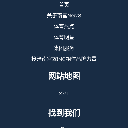
首页
关于南宫NG28
体育热点
体育明星
集团服务
接洽南宫28NG相信品牌力量
网站地图
XML
找到我们