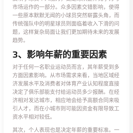
市场运作的一部分。众多因素交错影响，使得
一些原本默默无闻的小球员突然崭露头角，而
传统强队中的明星球员则面临着收入下滑的问
题，这样复杂局面让我们更加期待未来的发展
趋势。
3、影响年薪的重要因素
对于任何一名职业运动员而言，其年薪受到多
方面因素影响。从市场需求来看，当地区域经
济发展水平及消费者对体育产业认知程度直接
决定了俱乐部能支付给运动员多少报酬。在经
济相对发达城市，相应地会给予高额合同来吸
引人才，而在小城市则可能因资金有限导致工
资水平相对较低。
其次，个人表现也是决定年薪的重要标准。一