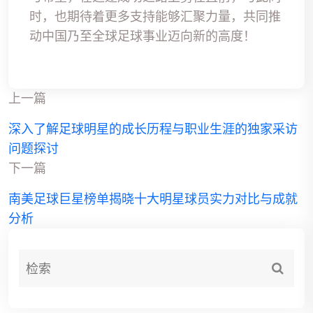
时，也期待着更多支持能够汇聚力量，共同推
动中国乃至全球足球事业迈向新的高度！
上一篇
深入了解足球明星的成长历程与职业生涯的独家采访
问题探讨
下一篇
南美足球巨星榜单揭晓十大明星球员实力对比与成就
分析