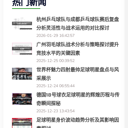
热门新闻
杭州乒乓球队与成都乒乓球队赛后复盘
分析灵活性与战术运用的对比探讨
2026-01-29 16:42:57
广州羽毛球队战术分析与策略探讨提升
竞技水平的关键因素
2025-12-25 00:39:52
世界杯魅力四射最帅足球明星盘点与风
采展示
2025-12-24 06:55:44
德国18号球衣足球明星的辉煌历程与传
奇瞬间探秘
2025-12-23 13:43:54
足球明星身价波动趋势分析及其影响因