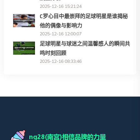
2025-12-16 15:21:24
C罗心目中最崇拜的足球明星是谁揭秘
他的偶像与影响力
2025-12-16 12:00:07
足球明星与球迷之间温馨感人的瞬间共
鸣时刻回顾
2025-12-16 08:33:46