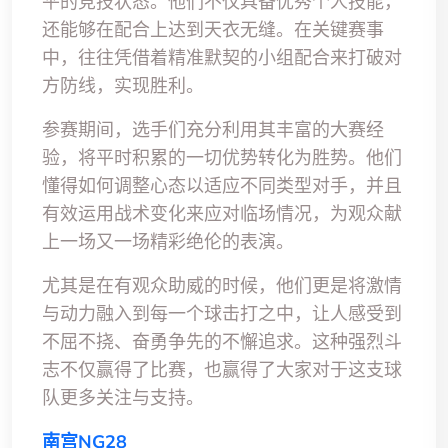
平的竞技状态。他们不仅具备优秀个人技能，
还能够在配合上达到天衣无缝。在关键赛事
中，往往凭借着精准默契的小组配合来打破对
方防线，实现胜利。
参赛期间，选手们充分利用其丰富的大赛经
验，将平时积累的一切优势转化为胜势。他们
懂得如何调整心态以适应不同类型对手，并且
有效运用战术变化来应对临场情况，为观众献
上一场又一场精彩绝伦的表演。
尤其是在有观众助威的时候，他们更是将激情
与动力融入到每一个球击打之中，让人感受到
不屈不挠、奋勇争先的不懈追求。这种强烈斗
志不仅赢得了比赛，也赢得了大家对于这支球
队更多关注与支持。
南宫NG28