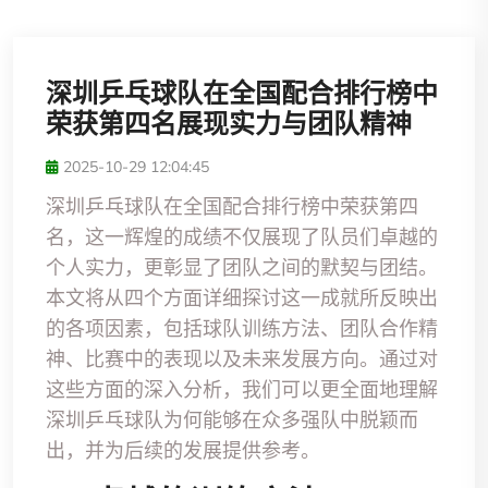
深圳乒乓球队在全国配合排行榜中
荣获第四名展现实力与团队精神
2025-10-29 12:04:45
深圳乒乓球队在全国配合排行榜中荣获第四
名，这一辉煌的成绩不仅展现了队员们卓越的
个人实力，更彰显了团队之间的默契与团结。
本文将从四个方面详细探讨这一成就所反映出
的各项因素，包括球队训练方法、团队合作精
神、比赛中的表现以及未来发展方向。通过对
这些方面的深入分析，我们可以更全面地理解
深圳乒乓球队为何能够在众多强队中脱颖而
出，并为后续的发展提供参考。