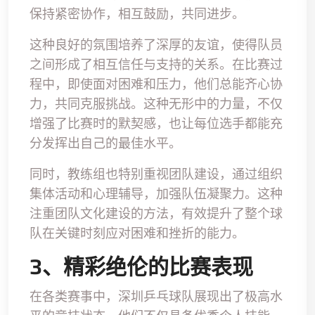
保持紧密协作，相互鼓励，共同进步。
这种良好的氛围培养了深厚的友谊，使得队员
之间形成了相互信任与支持的关系。在比赛过
程中，即使面对困难和压力，他们总能齐心协
力，共同克服挑战。这种无形中的力量，不仅
增强了比赛时的默契感，也让每位选手都能充
分发挥出自己的最佳水平。
同时，教练组也特别重视团队建设，通过组织
集体活动和心理辅导，加强队伍凝聚力。这种
注重团队文化建设的方法，有效提升了整个球
队在关键时刻应对困难和挫折的能力。
3、精彩绝伦的比赛表现
在各类赛事中，深圳乒乓球队展现出了极高水