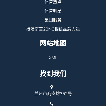
体育热点
体育明星
集团服务
接洽南宫28NG相信品牌力量
网站地图
XML
找到我们
兰州市商密坊352号