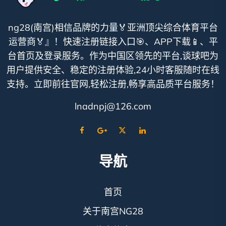
ng28(南宫)相信品牌的力量🏅亚洲顶尖综合体育平台
运营商🏅』！快速注册链接入口🎯、APP下载📱、平
台首页及登录服务。作为中国区领先的平台,谈球吧为
用户提供安全、稳定的注册体验,24小时客服随时在线
支持。立即前往官网,轻松注册,畅享高品质平台服务！
lnadnpj@126.com
导航
首页
关于南宫NG28